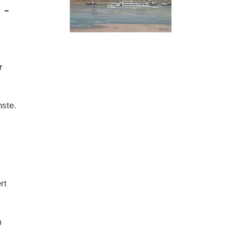
 -
)
r
hste.
rt
m