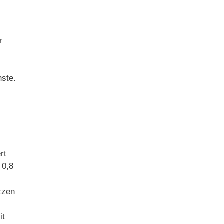
)
r
hste.
rt
 0,8
zzen
it