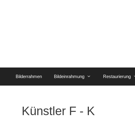
Zum
Inhalt
springen
Bilderrahmen
Bildeinrahmung
Restaurierung
Künstler F - K